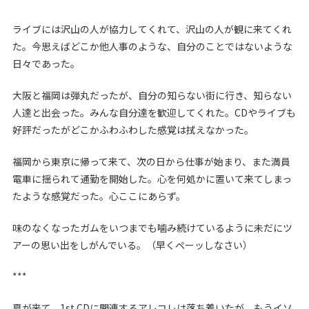
ライブには沢山の人が協力してくれて、沢山の人が観に来てくれ
た。今思えばどこか他人事のような、自分のことではないような
日々であった。
大阪と福岡は弾丸だったが、自分の知らない街に行き、知らない
人達と出会った。みんな自分達を歓迎してくれた。CDやライブも
好評だったがどこかふわふわした感覚は拭えなかった。
福岡から東京に帰って来て、次の日から仕事が始まり、また満員
電車に揺られて通勤を開始した。心を何処かに置いて来てしまっ
たような感覚だった。心ここにあらず。
味のなくなったガムをいつまでも噛み続けているように未だにツ
アーの思い出をしがんでいる。（早くペーッしなさい）
***
夏が来て、1st CDに関連するアレコレは落ち着いたが、もうイソ