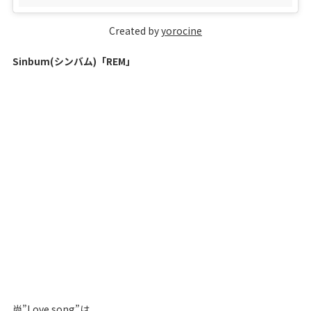
Created by
yorocine
Sinbum(シンバム)「REM」
尚”Love song”は