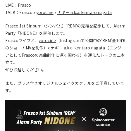
LIVE：Frasco
TALK：Frasco x
yorocine
x
ナギー a.k.a. kentaro nagata
Frasco 1st Sinbum（シンバム）’REM’の完結を記念して、Alarm
Party『NIDONE』を開催します。
Frascoライブと、
yorocine
（Instagramで公開中の’REM’全10作
のショートMVを制作）x
ナギー a.k.a. kentaro nagata
（エンジニ
アとしてFrascoの楽曲制作に深く関わる）を迎えたトークの二本
立て。
ぜひお越しください。
また、グラス付きオリジナルシェイクカクテルをご用意していま
す。