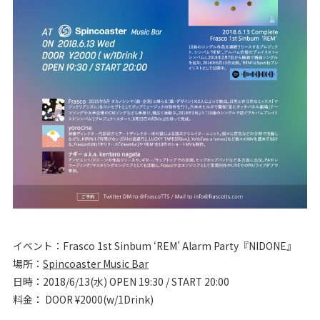
イベント：Frasco 1st Sinbum ‘REM’ Alarm Party『NIDONE』
場所：
Spincoaster Music Bar
日時：2018/6/13(水) OPEN 19:30 / START 20:00
料金： DOOR ¥2000(w/1Drink)