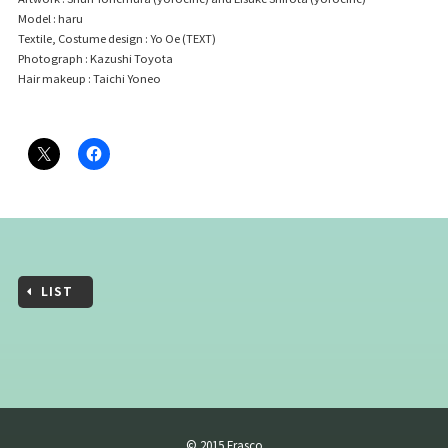
Model : haru
Textile, Costume design : Yo Oe (TEXT)
Photograph : Kazushi Toyota
Hair makeup : Taichi Yoneo
LIST
© 2015 Frasco