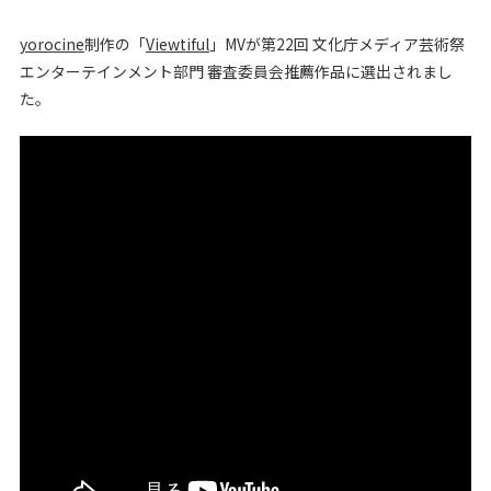
yorocine
制作の「
Viewtiful
」MVが第22回 文化庁メディア芸術祭
エンターテインメント部門 審査委員会推薦作品に選出されまし
た。