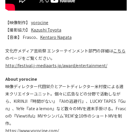
【映像制作】
yorocine
【撮影協力】
Kazushi Toyota
【音楽】 Frasco、
Kentaro Nagata
文化庁メディア芸術祭 エンターテインメント部門の詳細は
こちら
のページをご覧ください。
http://festival.j-mediaarts.jp/award/entertainment/
About yorocine
映像ディレクター代田栄介とアートディレクター米村俊による週
末クリエイターユニット。個々に広告などの分野で活動しなが
ら、KIRINJI 『時間がない』『AIの逃避行』、LUCKY TAPES『Gu
n』、YeYe『ate a lemon』など数々のMVを週末手掛ける。Frasc
oの『Viewtiful』MVやシンバム’REM’全10作のショートMVを制
作。
https://www.yorocine.com/