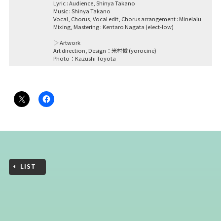
Lyric : Audience, Shinya Takano
Music : Shinya Takano
Vocal, Chorus, Vocal edit, Chorus arrangement : Minelalu
Mixing, Mastering : Kentaro Nagata (elect-low)
▷ Artwork
Art direction, Design：米村俊 (yorocine)
Photo：Kazushi Toyota
LIST