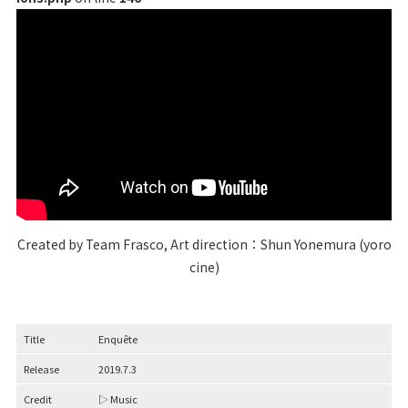
Created by Team Frasco, Art direction：Shun Yonemura (yoro
cine)
Title
Enquête
Release
2019.7.3
Credit
▷ Music