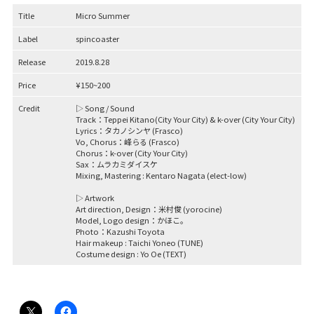
Title
Micro Summer
Label
spincoaster
Release
2019.8.28
Price
¥150~200
Credit
▷ Song / Sound
Track：Teppei Kitano(City Your City) & k-over (City Your City)
Lyrics：タカノシンヤ (Frasco)
Vo, Chorus：峰らる (Frasco)
Chorus：k-over (City Your City)
Sax：ムラカミダイスケ
Mixing, Mastering : Kentaro Nagata (elect-low)
▷ Artwork
Art direction, Design：
米村俊 (yorocine)
Model, Logo design：
かほこ。
Photo：
Kazushi Toyota
Hair makeup :
Taichi Yoneo (TUNE)
Costume design :
Yo Oe (TEXT)