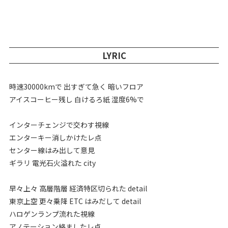
LYRIC
時速30000kmで 出すぎて急く 暗いフロア
アイスコーヒー残し 白けるろ紙 湿度6%で
インターチェンジで交わす視線
エンターキー消しかけたレ点
センター線はみ出して意見
ギラリ 電光石火溢れた city
早々上々 高層階層 経済特区切られた detail
東京上空 更々乗降 ETC はみだして detail
ハロゲンランプ流れた視線
アノテーション絡ましたレ点