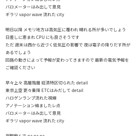
バロメーターはみ出して意見
ギラリ vapor wave 流れた city
明日以降 メモリ地方は高気圧に覆われ 晴れる所が多いでしょう
日差しに恵まれ CPU にも良さそうです
ただ 週末は西から近づく低気圧の影響で 夜は電子の降りだす所が
あるでしょう
回路の動きによって予報が変わってきますので 最新の電気予報を
ご確認ください
早々上々 高層階層 経済特区切られた detail
東京上空 更々乗降 ETCはみだして detail
ハロゲンランプ流れた視線
アノテーション絡ましたレ点
バロメーターはみ出して意見
ギラリ vapor wave 流れた city
炭酸飲んで na na na