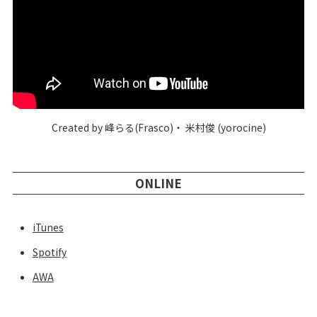
Created by 峰らる(Frasco)・ 米村俊 (yorocine)
ONLINE
iTunes
Spotify
AWA