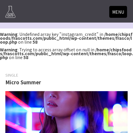
MENU
Warning
: Undefined array key "instagram_credit" in
/home/chipsf
oods/frascotts.com/public_html/wp-content/themes/frasco/l
oop.php
on line
58
Warning
: Trying to access array offset on null in
/home/chipsfood
s/frascotts.com/public_html/wp-content/themes/frasco/loop.
php
on line
58
SINGLE
Micro Summer