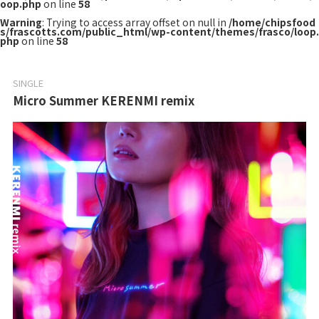
oop.php
on line
58
Warning
: Trying to access array offset on null in
/home/chipsfood
s/frascotts.com/public_html/wp-content/themes/frasco/loop.
php
on line
58
SINGLE
Micro Summer KERENMI remix