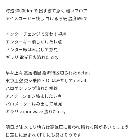
時速30000kmで 出すぎて急く 暗いフロア
アイスコーヒー残し 白けるろ紙 湿度6%で
インターチェンジで交わす視線
エンターキー消しかけたレ点
センター線はみ出して意見
ギラリ 電光石火溢れた city
早々上々 高層階層 経済特区切られた detail
東京上空 更々乗降 ETC はみだして detail
ハロゲンランプ流れた視線
アノテーション絡ましたレ点
バロメーターはみ出して意見
ギラリ vapor wave 流れた city
明日以降 メモリ地方は高気圧に覆われ 晴れる所が多いでしょう
日差しに恵まれ CPU にも良さそうです