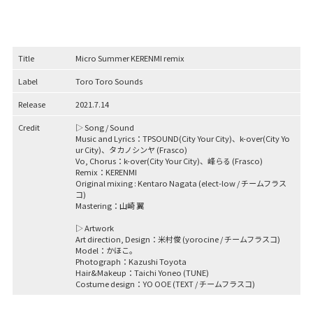
Title
Micro Summer KERENMI remix
Label
Toro Toro Sounds
Release
2021.7.14
Credit
▷ Song / Sound
Music and Lyrics：TPSOUND(City Your City)、k-over(City Yo
ur City)、タカノシンヤ (Frasco)
Vo, Chorus：k-over(City Your City)、峰らる (Frasco)
Remix：KERENMI
Original mixing : Kentaro Nagata (elect-low / チームフラス
コ)
Mastering：山崎 翼
▷ Artwork
Art direction, Design：米村俊 (yorocine / チームフラスコ)
Model：かほこ。
Photograph：Kazushi Toyota
Hair&Makeup：Taichi Yoneo (TUNE)
Costume design：YO OOE (TEXT / チームフラスコ)