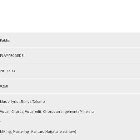
Public
PLAY RECORDS
2019.3.13
¥250
Music, lyric : Shinya Takano
Vocal, Chorus, Vocal edit, Chorus arrangement : Minelalu
-
Mixing, Mastering : Kentaro Nagata (elect-low)