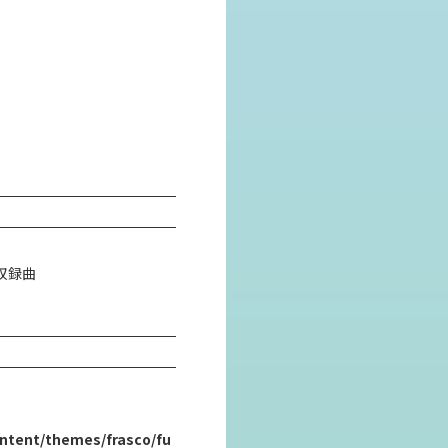
面収録曲
ntent/themes/frasco/fu