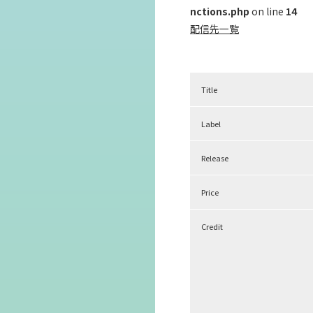
nctions.php
on line
14
配信先一覧
Title
Label
Release
Price
Credit