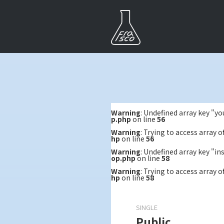
Warning
: Undefined array key "y
p.php
on line
56
Warning
: Trying to access array o
hp
on line
56
Warning
: Undefined array key "i
op.php
on line
58
Warning
: Trying to access array o
hp
on line
58
SINGLE
Public