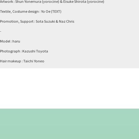
Artwork : Shun Yonemura (yorocine) & Eisuke Shirota (yorocine)
Textile, Costume design : Yo Oe (TEXT)
Promotion, Support : Sota Suzuki & Naz Chris
-
Model : haru
Photograph : Kazushi Toyota
Hair makeup : Taichi Yoneo