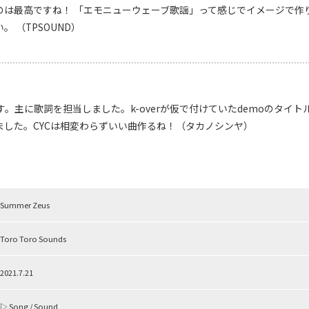
のは最高ですね！ 「エモニューウェーブ歌謡」って感じでイメージで作
 （TPSOUND）
す。主に歌詞を担当しました。k-overが仮で付けていたdemoのタイ
ました。CYCは相変わらずいい曲作るね！（タカノシンヤ）
Summer Zeus
Toro Toro Sounds
2021.7.21
▷ Song / Sound