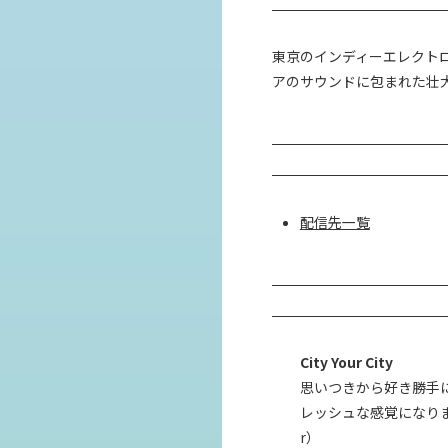
東京のインディーエレクトロ
アのサウンドに包まれた壮大
配信先一覧
City Your City
思いつきから好き勝手
レッシュな感覚になりま
r）