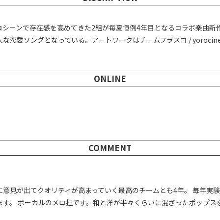
シーンで存在感を高めてきた2組が毎夏恒例4年目となるコラボ楽曲新作
な恋愛ソングとなっている。アートワークはチームフラスコ / yoroci
ONLINE
COMMENT
に意見が出てクオリティが高まっていく最高のチームとも4年。 毎年実
す。 ボーカルのメロ担です。和と洋が半々くらいに混ざったポップスを楽