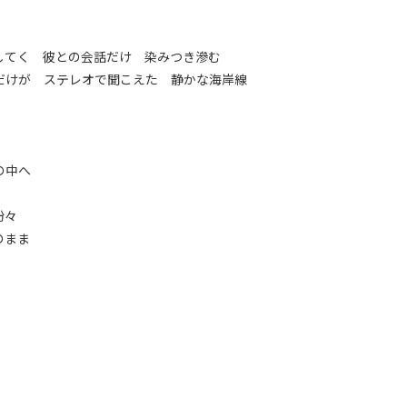
してく 彼との会話だけ 染みつき滲む
だけが ステレオで聞こえた 静かな海岸線
の中へ
粉々
のまま