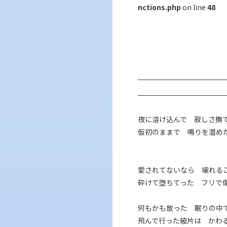
nctions.php
on line
48
夜に溶け込んで 寂しさ撫
仮初のままで 鳴りを潜め
愛されてないなら 壊れる
砕けて堕ちてった フリで
何もかも放った 眠りの中
飛んで行った破片は かわ