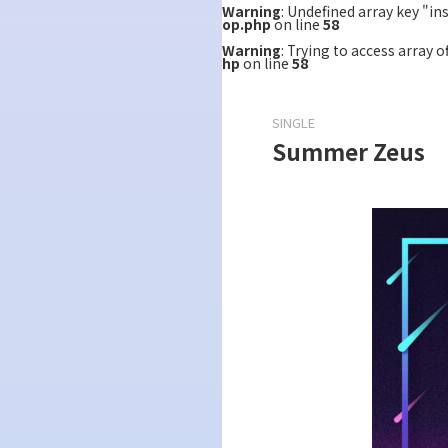
Warning
: Undefined array key "i
op.php
on line
58
Warning
: Trying to access array o
hp
on line
58
SINGLE
Summer Zeus