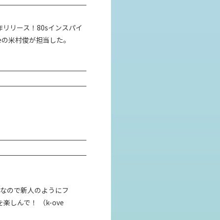
リリース！80sインスパイ
neの米村俊が担当した。
験なので新人のようにフ
しんで！ （k-ove