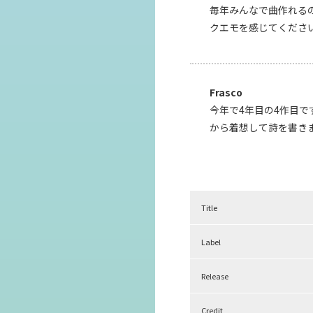
毎年みんなで曲作れる
クエモを感じてください。
Frasco
今年で4年目の4作目で
から着想して詩を書き
Title
Label
Release
Credit