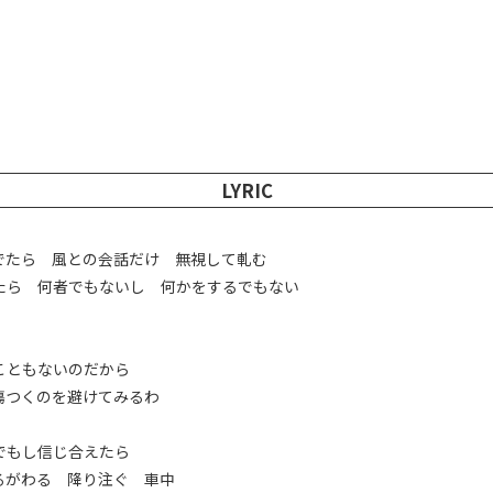
LYRIC
でたら 風との会話だけ 無視して軋む
たら 何者でもないし 何かをするでもない
こともないのだから
傷つくのを避けてみるわ
でもし信じ合えたら
るがわる 降り注ぐ 車中